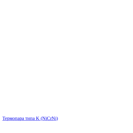
Термопара типа K (NiCrNi)