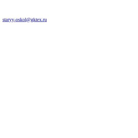
staryy-oskol@gktex.ru