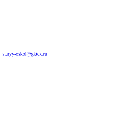
staryy-oskol@gktex.ru