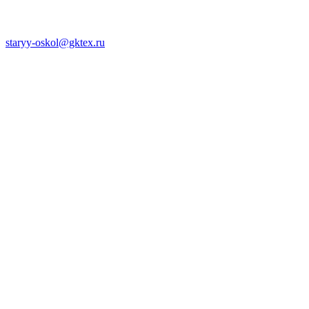
staryy-oskol@gktex.ru