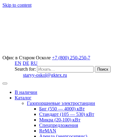
Skip to content
Офис в Старом Осколе
+7 (800) 250-250-7
EN
DE
RU
Search for:
staryy-oskol@gktex.ru
В наличии
Каталог
Газопоршневые электростанции
Биг (550 — 4000) кВт
Стандарт (105 — 530) кВт
Микра (20-100) кВт
Спецпредложения
ReMAN
Аренда (энергосервис)